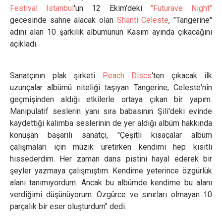
Festival Istanbul
'un 12 Ekim'deki
"Futurave Night"
gecesinde sahne alacak olan
Shanti Celeste
, "Tangerine"
adını alan 10 şarkılık albümünün Kasım ayında çıkacağını
açıkladı.
Sanatçının plak şirketi
Peach Discs
'ten çıkacak ilk
uzunçalar albümü niteliği taşıyan Tangerine, Celeste'nin
geçmişinden aldığı etkilerle ortaya çıkan bir yapım.
Manipulatif seslerin yanı sıra babasının Şili'deki evinde
kaydettiği kalimba seslerinin de yer aldığı albüm hakkında
konuşan başarılı sanatçı, "Çeşitli kısaçalar albüm
çalışmaları için müzik üretirken kendimi hep kısıtlı
hissederdim. Her zaman dans pistini hayal ederek bir
şeyler yazmaya çalışmıştım. Kendime yeterince özgürlük
alanı tanımıyordum. Ancak bu albümde kendime bu alanı
verdiğimi düşünüyorum. Özgürce ve sınırları olmayan 10
parçalık bir eser oluşturdum" dedi.