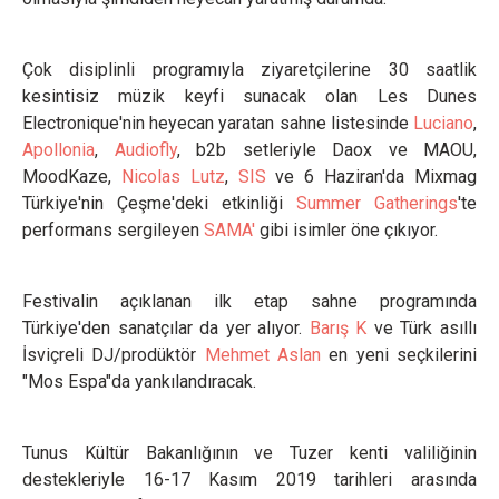
Çok disiplinli programıyla ziyaretçilerine 30 saatlik
kesintisiz müzik keyfi sunacak olan Les Dunes
Electronique'nin heyecan yaratan sahne listesinde
Luciano
,
Apollonia
,
Audiofly
, b2b setleriyle Daox ve MAOU,
MoodKaze,
Nicolas Lutz
,
SIS
ve 6 Haziran'da Mixmag
Türkiye'nin Çeşme'deki etkinliği
Summer Gatherings
'te
performans sergileyen
SAMA'
gibi isimler öne çıkıyor.
Festivalin açıklanan ilk etap sahne programında
Türkiye'den sanatçılar da yer alıyor.
Barış K
ve Türk asıllı
İsviçreli DJ/prodüktör
Mehmet Aslan
en yeni seçkilerini
"Mos Espa"da yankılandıracak.
Tunus Kültür Bakanlığının ve Tuzer kenti valiliğinin
destekleriyle 16-17 Kasım 2019 tarihleri arasında