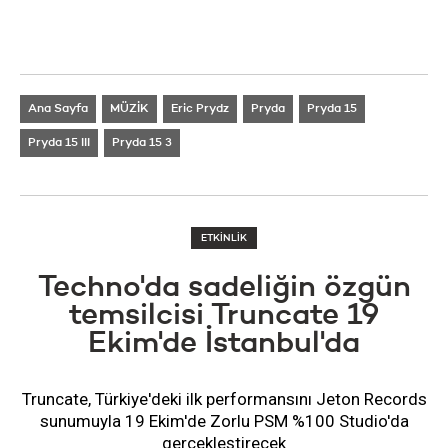
Ana Sayfa
MÜZİK
Eric Prydz
Pryda
Pryda 15
Pryda 15 III
Pryda 15 3
ETKİNLİK
Techno'da sadeliğin özgün
temsilcisi Truncate 19
Ekim'de İstanbul'da
Truncate, Türkiye'deki ilk performansını Jeton Records
sunumuyla 19 Ekim'de Zorlu PSM %100 Studio'da
gerçekleştirecek