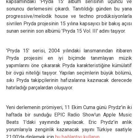
kapsamındaki 'Pryda 15' albüm serisinin üçüncü ve
sonuncu derlemesini çıkardı. Tanıtıldığı günden bu yana
progressive/melodik house ve techno prodüksiyonlarla
sivrilen Pryda projesinin 15 yılına kapsayıcı bir bakış açısı
sunan serinin son albümü 'Pryda 15 Vol. III' adını taşıyor.
'Pryda 15' serisi, 2004 yılındaki lansmanından itibaren
Pryda projesini en iyi biçimde tanımlayan müzik
yapımlarını öne çıkararak Pryda karakteristiğine kümülatif
bir övgü niteliği taşıyor. Yapılan seçimlerin büyük bölümü,
sıkı Pryda takipçilerinin hafızalarına kazınacak derecede
hatırladığı parçalardan oluşuyor.
Yeni derlemenin prömiyeri, 11 Ekim Cuma günü Prydz'in iki
haftada bir sunduğu EPIC Radio Show'un Apple Music
Beats 1'daki yayınında yapılacak. Eric Prydz'in anlık
yorumlarıyla zenginlik kazanacak yayını Türkiye saatiyle
21:00'da dinlemek için
bu bağlantıyı kullanın
.