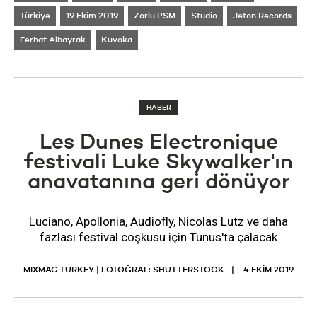
Türkiye
19 Ekim 2019
Zorlu PSM
Studio
Jeton Records
Ferhat Albayrak
Kuvoka
HABER
Les Dunes Electronique
festivali Luke Skywalker'ın
anavatanına geri dönüyor
Luciano, Apollonia, Audiofly, Nicolas Lutz ve daha
fazlası festival coşkusu için Tunus'ta çalacak
MIXMAG TURKEY | FOTOĞRAF: SHUTTERSTOCK
4 EKIM 2019