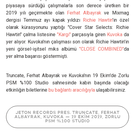
piyasaya sürdüğü çalışmalarla son derece üretken bir
2019 yılı geçirmekte olan
Ferhat Albayrak
ve Mixmag
dergisi Temmuz ayı kapak yıldızı
Richie Hawtin
'in özel
olarak kürasyonunu yaptığı "Cover Star Selects: Richie
Hawtin" çalma listesine
"Kargi"
parçasıyla giren
Kuvoka
da
yer alıyor. Kuvoka'nın çalışması son olarak Richie Hawtin'in
yeni görsel-işitsel miks albümü
"CLOSE COMBINED"
da
yer alma başarısı göstermişti.
Truncate, Ferhat Albayrak ve Kuvoka'nın 19 Ekim'de Zorlu
PSM %100 Studio sahnesinde kabin başında olacağı
etkinliğin biletlerine
bu bağlantı aracılığıyla
ulaşabilirsiniz.
JETON RECORDS PRES. TRUNCATE, FERHAT
ALBAYRAK, KUVOKA — 19 EKIM 2019, ZORLU
PSM %100 STUDIO