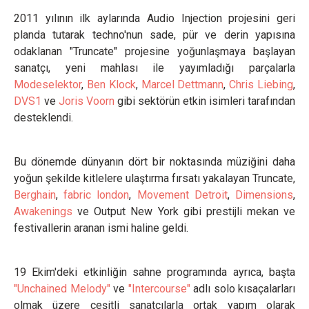
2011 yılının ilk aylarında Audio Injection projesini geri
planda tutarak techno'nun sade, pür ve derin yapısına
odaklanan "Truncate" projesine yoğunlaşmaya başlayan
sanatçı, yeni mahlası ile yayımladığı parçalarla
Modeselektor
,
Ben Klock
,
Marcel Dettmann
,
Chris Liebing
,
DVS1
ve
Joris Voorn
gibi sektörün etkin isimleri tarafından
desteklendi.
Bu dönemde dünyanın dört bir noktasında müziğini daha
yoğun şekilde kitlelere ulaştırma fırsatı yakalayan Truncate,
Berghain
,
fabric london
,
Movement Detroit
,
Dimensions
,
Awakenings
ve Output New York gibi prestijli mekan ve
festivallerin aranan ismi haline geldi.
19 Ekim'deki etkinliğin sahne programında ayrıca, başta
"Unchained Melody"
ve
"Intercourse"
adlı solo kısaçalarları
olmak üzere çeşitli sanatçılarla ortak yapım olarak