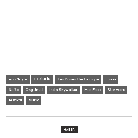
Ana Sayfa
ETKİNLİK
Les Dunes Electronique
Tunus
Nefta
Ong Jmel
Luke Skywalker
Mos Espa
Star wars
festival
Müzik
HABER