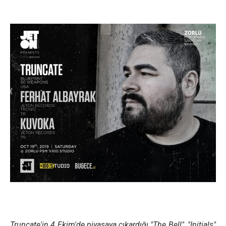
Truncate'in 4 Ekim'de piyasaya çıkardığı "The Bell", "Initials"