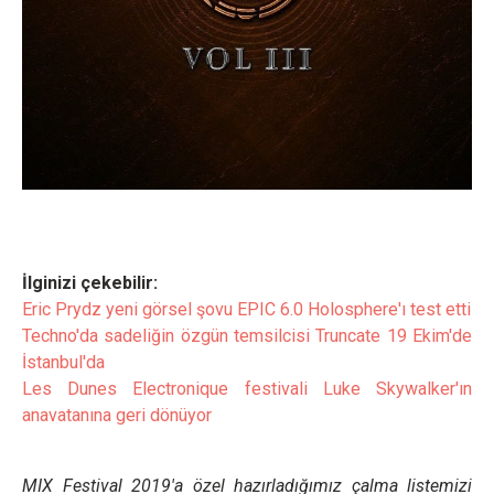
İlginizi çekebilir:
Eric Prydz yeni görsel şovu EPIC 6.0 Holosphere'ı test etti
Techno'da sadeliğin özgün temsilcisi Truncate 19 Ekim'de
İstanbul'da
Les Dunes Electronique festivali Luke Skywalker'ın
anavatanına geri dönüyor
MIX Festival 2019'a özel hazırladığımız çalma listemizi