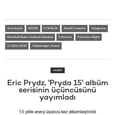
Ana Sayfa
MÜZİK
ETKİNLİK
Shanti Celeste
Tangerine
Red Bull Music Festival Istanbul
Futurave
Futurave Night
12 Ekim 2019
Volkswagen Arena
HABER
Eric Prydz, 'Pryda 15' albüm
serisinin üçüncüsünü
yayımladı
15 yıllık enerji üçüncü kez albümleştirildi