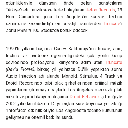
etkinlikleriyle dünyanın önde gelen sanatçılarını
Türkiye'deki müzikseverlerle buluşturan
Jeton Records
, 19
Ekim Cumartesi günü Los Angeles'ın küresel techno
sahnesine kazandırdığı en prestijli isimlerden
Truncate
'i
Zorlu PSM %100 Studio'da konuk edecek.
1990'lı yılların başında Güney Kaliforniya'nın house, acid,
techno ve hardcore egemenliğindeki çok yönlü kulüp
çevresinde profesyonel kariyerine adım atan
Truncate
(David Flores)
, birkaç yıl yalnızca DJ'lik yaptıktan sonra
Audio Injection adı altında Monoid, Stimulus, 4 Track ve
Droid Recordings gibi plak şirketlerinden orijinal müzik
yapımlarını çıkarmaya başladı. Los Angeles merkezli plak
şirketi ve prodüksiyon oluşumu
Droid Behavior
iş birliğiyle
2003 yılından itibaren 15 yılı aşkın süre boyunca yer aldığı
"Interface" etkinlikleriyle Los Angeles'ta techno kültürünün
gelişmesine önemli katkılar sundu.