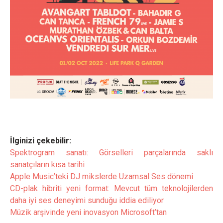
İlginizi çekebilir:
Spektrogram sanatı: Görselleri parçalarında saklı
sanatçıların kısa tarihi
Apple Music’teki DJ mikslerde Uzamsal Ses dönemi
CD-plak hibriti yeni format: Mevcut tüm teknolojilerden
daha iyi ses deneyimi sunduğu iddia ediliyor
Müzik arşivinde yeni inovasyon Microsoft’tan