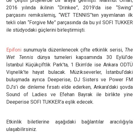
de çeşitli projelerde bir araya gelmişti. Mahmut Orhan,
2016 yılında ikilinin “Drinkee”, 2019’da ise “Swing”
parçasını remikslemiş, “WET TENNIS”ten yayımlanan ilk
tekli olan “Forgive Me” parçasında da bu yıl SOFI TUKKER
ile stüdyodaki güçlerini birleştirmişti.
Epifoni
sunumuyla düzenlenecek çifte etkinlik serisi,
The
Wet Tennis
dünya turneleri kapsamında 30 Eylül’de
İstanbul Küçükçiftlik Park’ta, 1 Ekim’de ise Ankara ODTÜ
Vişnelik’te hayat bulacak. Müzikseverler, İstanbul’daki
buluşmada ayrıca Deeperise, DJ Sisters ve Power FM
DJ’s’i de dinleme fırsatı elde ederken, Ankara’daki şovda
Sound of Ladies ve Efehan Bayrak ile birlikte yine
Deeperise SOFI TUKKER’a eşlik edecek.
Etkinlik biletlerine aşağıdaki bağlantılar aracılığıyla
ulaşabilirsiniz.