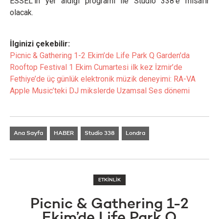
ESSEL’in yer aldığı programı ile Studio 338'e misafir
olacak.
İlginizi çekebilir:
Picnic & Gathering 1-2 Ekim’de Life Park Q Garden'da
Rooftop Festival 1 Ekim Cumartesi ilk kez İzmir’de
Fethiye’de üç günlük elektronik müzik deneyimi: RA-VA
Apple Music’teki DJ mikslerde Uzamsal Ses dönemi
Ana Sayfa
HABER
Studio 338
Londra
ETKİNLİK
Picnic & Gathering 1-2
Ekim’de Life Park Q