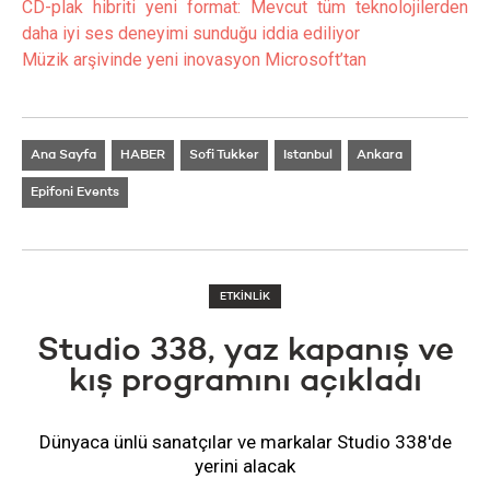
CD-plak hibriti yeni format: Mevcut tüm teknolojilerden
daha iyi ses deneyimi sunduğu iddia ediliyor
Müzik arşivinde yeni inovasyon Microsoft’tan
Ana Sayfa
HABER
Sofi Tukker
Istanbul
Ankara
Epifoni Events
ETKİNLİK
Studio 338, yaz kapanış ve
kış programını açıkladı
Dünyaca ünlü sanatçılar ve markalar Studio 338'de
yerini alacak