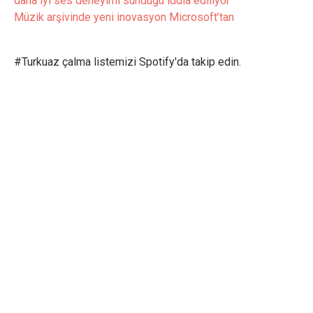
daha iyi ses deneyimi sunduğu iddia ediliyor
Müzik arşivinde yeni inovasyon Microsoft’tan
#Turkuaz çalma listemizi Spotify'da takip edin.