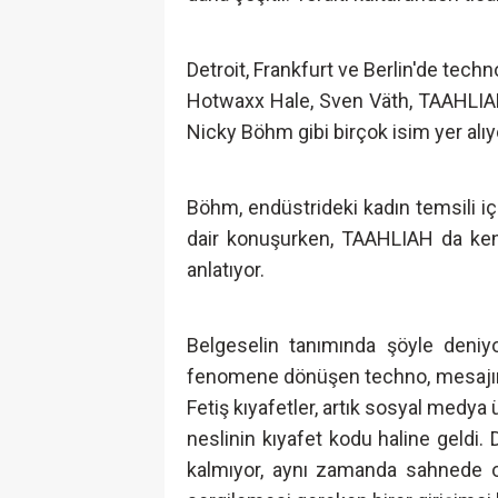
Detroit, Frankfurt ve Berlin'de tech
Hotwaxx Hale, Sven Väth, TAAHLI
Nicky Böhm gibi birçok isim yer alıy
Böhm, endüstrideki kadın temsili içi
dair konuşurken, TAAHLIAH da kend
anlatıyor.
Belgeselin tanımında şöyle deniyo
fenomene dönüşen techno, mesajını 
Fetiş kıyafetler, artık sosyal medy
neslinin kıyafet kodu haline geldi.
kalmıyor, aynı zamanda sahnede ol