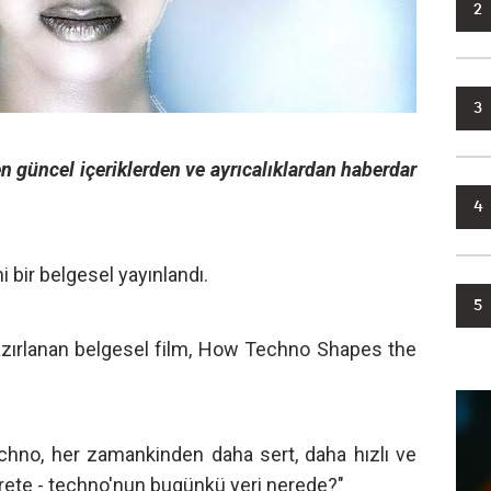
2
3
n güncel içeriklerden ve ayrıcalıklardan haberdar
4
 bir belgesel yayınlandı.
5
zırlanan belgesel film, How Techno Shapes the
echno, her zamankinden daha sert, daha hızlı ve
carete - techno'nun bugünkü yeri nerede?"