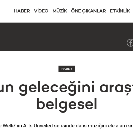
HABER
VİDEO
MÜZİK
ÖNE ÇIKANLAR
ETKİNLİK
HABER
n geleceğini araş
belgesel
Welle’nin Arts Unveiled serisinde dans müziğini ele alan iki