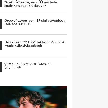
“Frekans” serisi, yeni DJ mixlerle
spektrumunu genişletiyor
Groove4Lovers yeni EP'sini yayımladı:
“Sueños Azules”
Deniz Tekin “2 This” teklisini Magnifik
Music etiketiyle çıkardı
yumpiece ilk teklisi “Closer”ı
yayımladı