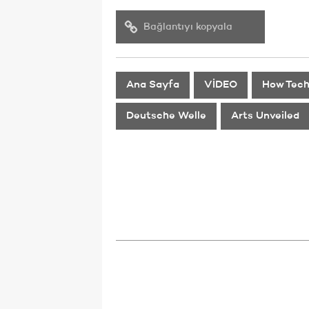
Bağlantıyı kopyala
Ana Sayfa
VİDEO
How Tech
Deutsche Welle
Arts Unveiled