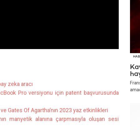
HAB
Kav
ha
Frans
pay zeka aracı
amacı
acBook Pro versiyonu için patent başvurusunda
e Gates Of Agartha’nın 2023 yaz etkinlikleri
nın manyetik alanına çarpmasıyla oluşan sesi