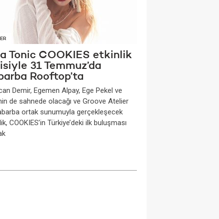
ER
na Tonic COOKIES etkinlik
risiyle 31 Temmuz’da
barba Rooftop’ta
can Demir, Egemen Alpay, Ege Pekel ve
nin de sahnede olacağı ve Groove Atelier
Rabarba ortak sunumuyla gerçekleşecek
lik, COOKIES’in Türkiye’deki ilk buluşması
ak