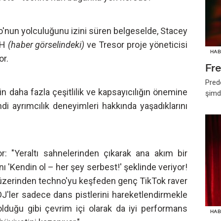
no'nun yolculuğunu izini süren belgeselde, Stacey
AH
(haber görselindeki)
ve Tresor proje yöneticisi
HAB
or.
Fr
Pred
n daha fazla çeşitlilik ve kapsayıcılığın önemine
şimd
i ayrımcılık deneyimleri hakkında yaşadıklarını
r: "Yeraltı sahnelerinden çıkarak ana akım bir
'Kendin ol – her şey serbest!' şeklinde veriyor!
a üzerinden techno'yu keşfeden genç TikTok raver
 DJ'ler sadece dans pistlerini hareketlendirmekle
duğu gibi çevrim içi olarak da iyi performans
HAB