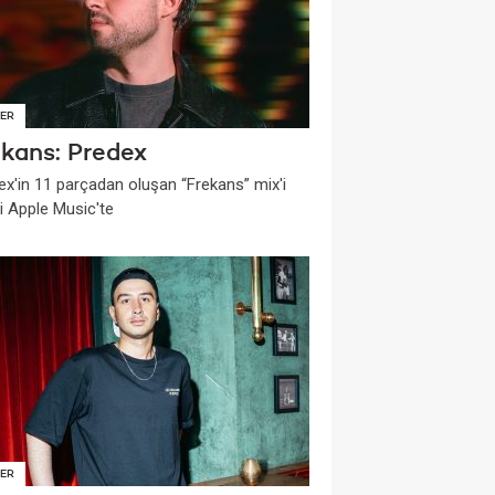
ER
ekans: Predex
ex'in 11 parçadan oluşan “Frekans” mix'i
i Apple Music'te
ER