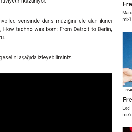
hüviyetini kazanıyor."
Fr
Marc
mix'
veiled serisinde dans müziğini ele alan ikinci
el, How techno was born: From Detroit to Berlin,
tu.
elini aşağıda izleyebilirsiniz.
HAB
Fr
Ledi
mix'