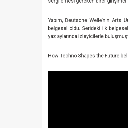
sergilemesi gereken birer girişimci 
Yapım, Deutsche Welle’nin Arts Un
belgesel oldu. Serideki ilk belges
yaz aylarında izleyicilerle buluşmuş
How Techno Shapes the Future belges