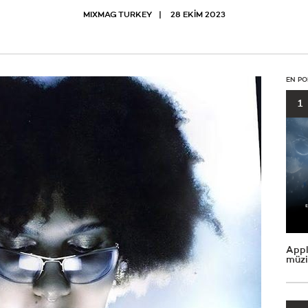
MIXMAG TURKEY
28 EKIM 2023
EN PO
1
Appl
müzi