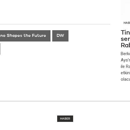
HAB
Ti
no Shapes the Future
DW
se
Ra
Berk
Ays’
ile 
etkin
olac
HABER