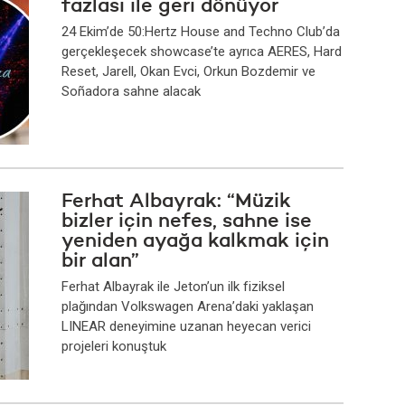
fazlası ile geri dönüyor
24 Ekim’de 50:Hertz House and Techno Club’da
gerçekleşecek showcase’te ayrıca AERES, Hard
Reset, Jarell, Okan Evci, Orkun Bozdemir ve
Soñadora sahne alacak
Ferhat Albayrak: “Müzik
bizler için nefes, sahne ise
yeniden ayağa kalkmak için
bir alan”
Ferhat Albayrak ile Jeton’un ilk fiziksel
plağından Volkswagen Arena’daki yaklaşan
LINEAR deneyimine uzanan heyecan verici
projeleri konuştuk