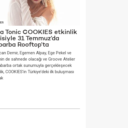
ER
na Tonic COOKIES etkinlik
risiyle 31 Temmuz’da
barba Rooftop’ta
can Demir, Egemen Alpay, Ege Pekel ve
nin de sahnede olacağı ve Groove Atelier
Rabarba ortak sunumuyla gerçekleşecek
lik, COOKIES’in Türkiye’deki ilk buluşması
ak