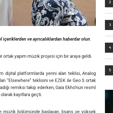
2
3
l içeriklerden ve ayrıcalıklardan haberdar olun
.
4
bir ortak yapım müzik projesi için bir araya geldi.
5
m dijital platformlarda yerini alan teklisi, Analog
an “Elsewhere” teklisini ve EZEK ile Geo S ortak
ladığı remiksi takip ederken, Gaia Ekho’nun resmî
olarak kayıtlara geçti.
ede müzik bölümünde başlayan, lisans ve yüksek