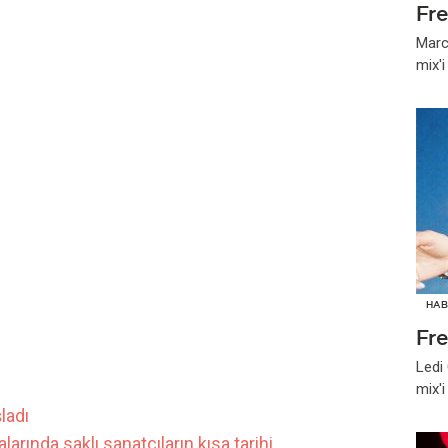
Fr
Marc
mix'
HAB
Fr
Ledi
mix'
ladı
arında saklı sanatçıların kısa tarihi