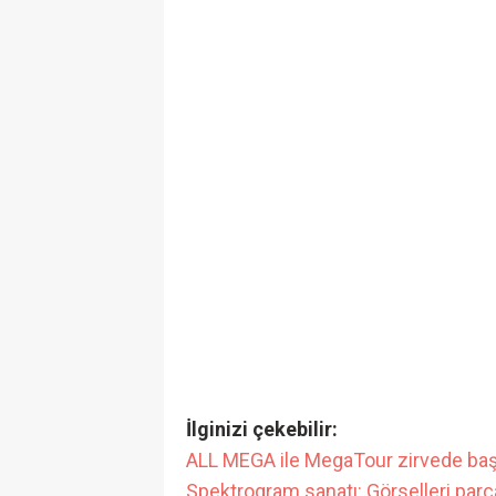
İlginizi çekebilir:
ALL MEGA ile MegaTour zirvede baş
Spektrogram sanatı: Görselleri parçal