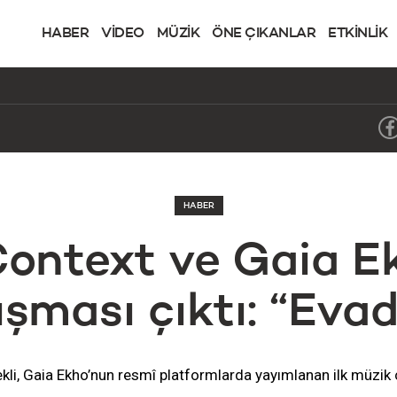
HABER
VİDEO
MÜZİK
ÖNE ÇIKANLAR
ETKİNLİK
HABER
ontext ve Gaia E
ışması çıktı: “Eva
kli, Gaia Ekho’nun resmî platformlarda yayımlanan ilk müzik