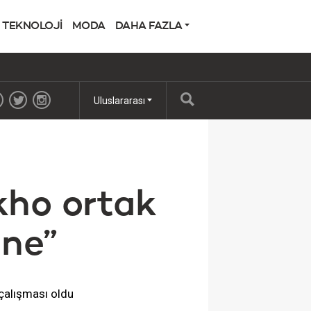
TEKNOLOJİ
MODA
DAHA FAZLA
Uluslararası
kho ortak
dne”
 çalışması oldu