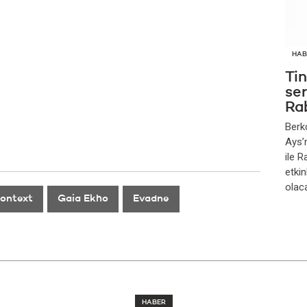
HAB
Ti
se
Ra
Berk
Ays’
ile 
etkin
olac
ontext
Gaia Ekho
Evadne
HABER