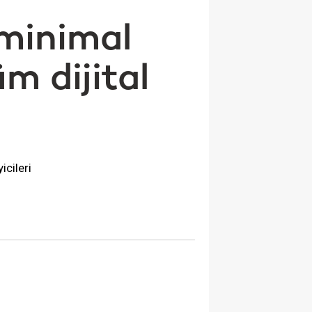
 minimal
üm dijital
icileri