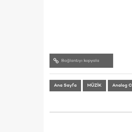
Bağlantıyı kopyala
Ana Sayfa
MÜZİK
Analog C