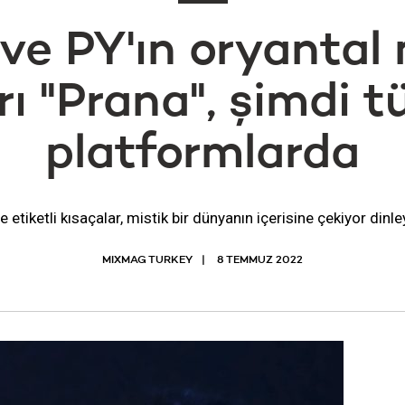
e PY'ın oryantal
ı "Prana", şimdi t
platformlarda
 etiketli kısaçalar, mistik bir dünyanın içerisine çekiyor dinley
MIXMAG TURKEY
8 TEMMUZ 2022