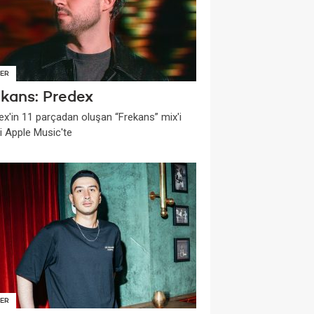
ER
ekans: Predex
ex'in 11 parçadan oluşan “Frekans” mix'i
i Apple Music'te
ER