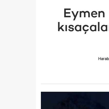
Eymen v
kısaçalar
Harabe