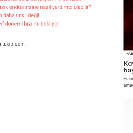
ik endüstrisine nasıl yardımcı olabilir?
 daha riskli değil
er’ dönemi bizi mi bekliyor
 takip edin.
HAB
Kav
ha
Frans
amacı