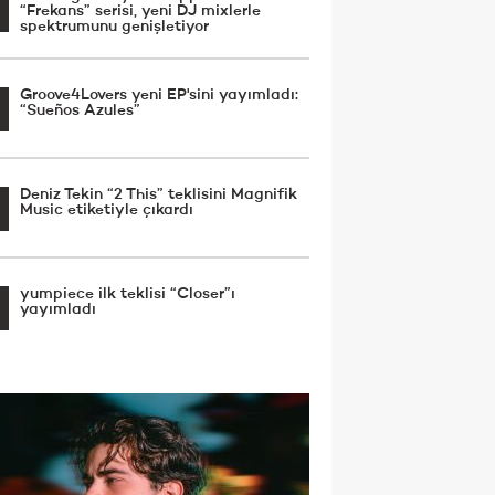
“Frekans” serisi, yeni DJ mixlerle
spektrumunu genişletiyor
Groove4Lovers yeni EP'sini yayımladı:
“Sueños Azules”
Deniz Tekin “2 This” teklisini Magnifik
Music etiketiyle çıkardı
yumpiece ilk teklisi “Closer”ı
yayımladı