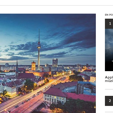
EN PO
1
Appl
müzi
2