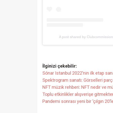
A post shared by Clubcommission
İlginizi çekebilir:
Sónar Istanbul 2022’nin ilk etap sana
Spektrogram sanatı: Görselleri parçal
NFT müzik rehberi: NFT nedir ve müz
Toplu etkinlikler alışverişe gitmekten
Pandemi sonrası yeni bir ‘çılgın 20’l