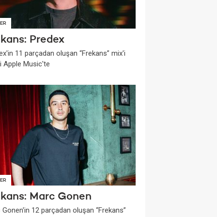
ER
ekans: Predex
ex'in 11 parçadan oluşan “Frekans” mix'i
i Apple Music'te
ER
ekans: Marc Gonen
 Gonen'in 12 parçadan oluşan “Frekans”