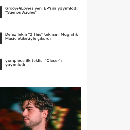
Groove4Lovers yeni EP'sini yayımladı:
“Sueños Azules”
Deniz Tekin “2 This” teklisini Magnifik
Music etiketiyle çıkardı
yumpiece ilk teklisi “Closer”ı
yayımladı