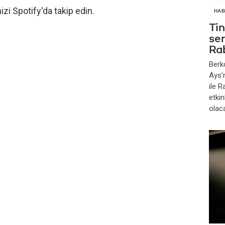
izi Spotify'da takip edin.
HAB
Ti
se
Ra
Berk
Ays’
ile 
etkin
olac