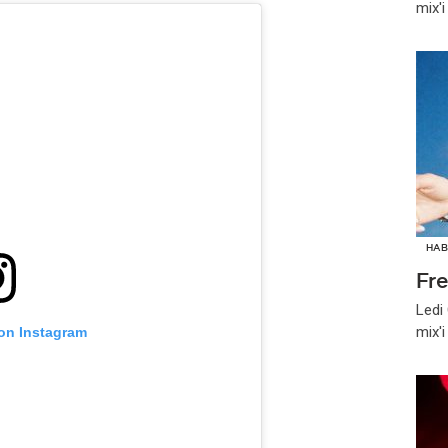
mix'
HAB
Fr
Ledi
mix'
 on Instagram