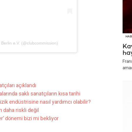
HAB
 Berlin e.V. (@clubcommission)
Kav
ha
Frans
amacı
tçıları açıklandı
arında saklı sanatçıların kısa tarihi
ik endüstrisine nasıl yardımcı olabilir?
 daha riskli değil
er’ dönemi bizi mi bekliyor