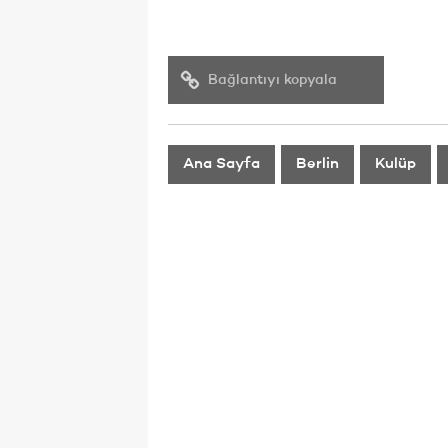
Bağlantıyı kopyala
Ana Sayfa
Berlin
Kulüp