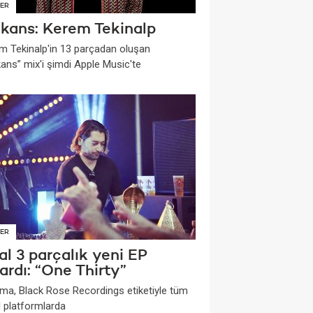
ER
ekans: Kerem Tekinalp
m Tekinalp'in 13 parçadan oluşan
kans” mix'i şimdi Apple Music'te
ER
al 3 parçalık yeni EP
ardı: “One Thirty”
şma, Black Rose Recordings etiketiyle tüm
al platformlarda