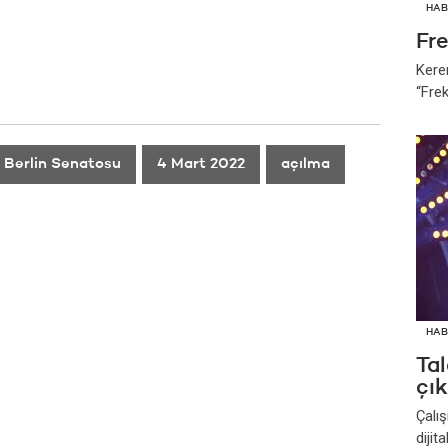
HAB
Fr
Kere
“Fre
Berlin Senatosu
4 Mart 2022
açılma
HAB
Tal
çık
Çalı
dijit