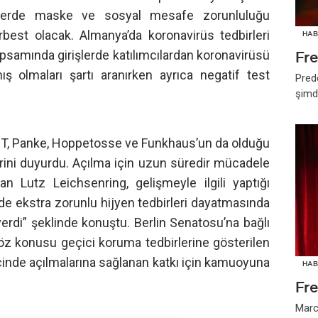
plerde maske ve sosyal mesafe zorunluluğu
st olacak. Almanya’da koronavirüs tedbirleri
HAB
psamında girişlerde katılımcılardan koronavirüsü
Fr
ış olmaları şartı aranırken ayrıca negatif test
Pred
şimd
OST, Panke, Hoppetosse ve Funkhaus’un da olduğu
lerini duyurdu. Açılma için uzun süredir mücadele
 Lutz Leichsenring, gelişmeyle ilgili yaptığı
nde ekstra zorunlu hijyen tedbirleri dayatmasında
erdi” şeklinde konuştu. Berlin Senatosu’na bağlı
öz konusu geçici koruma tedbirlerine gösterilen
içinde açılmalarına sağlanan katkı için kamuoyuna
HAB
Fr
Marc