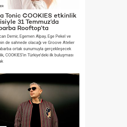
ER
na Tonic COOKIES etkinlik
risiyle 31 Temmuz’da
barba Rooftop’ta
can Demir, Egemen Alpay, Ege Pekel ve
nin de sahnede olacağı ve Groove Atelier
Rabarba ortak sunumuyla gerçekleşecek
lik, COOKIES’in Türkiye’deki ilk buluşması
ak