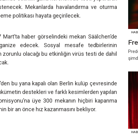
 istenecek. Mekanlarda havalandırma ve oturma
zleme politikası hayata geçirilecek.
HAB
27 Mart’ta haber görselindeki mekan Säälchen’de
Fr
rganize edecek. Sosyal mesafe tedbirlerinin
Pred
orunlu olacağı bu etkinliğin virüs testi de dahil
şimd
cak.
den bu yana kapalı olan Berlin kulüp çevresinde
ükümetin destekleri ve farklı kesimlerden yapılan
 Komisyonu’na üye 300 mekanın hiçbiri kapanma
in bir an önce hız kazanmasını bekliyor.
HAB