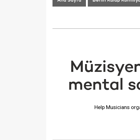
Ana Sayfa
Berlin Kulüp Komisy
Müzisyen
mental sa
Help Musicians orga