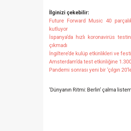
İlginizi çekebilir:
Future Forward Music 40 parçalık
kutluyor
İspanya’da hızlı koronavirüs testi
çıkmadı
İngiltere’de kulüp etkinlikleri ve fest
Amsterdam’da test etkinliğine 1.300 k
Pandemi sonrası yeni bir ‘çılgın 20’l
‘Dünyanın Ritmi: Berlin’ çalma listem