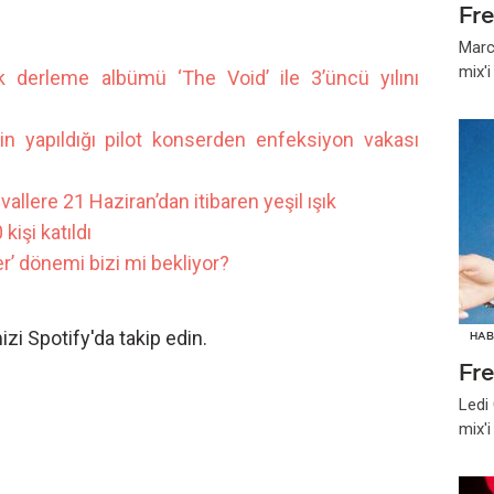
Fr
Marc
mix'
 derleme albümü ‘The Void’ ile 3’üncü yılını
nin yapıldığı pilot konserden enfeksiyon vakası
ivallere 21 Haziran’dan itibaren yeşil ışık
işi katıldı
er’ dönemi bizi mi bekliyor?
izi Spotify'da takip edin.
HAB
Fr
Ledi
mix'