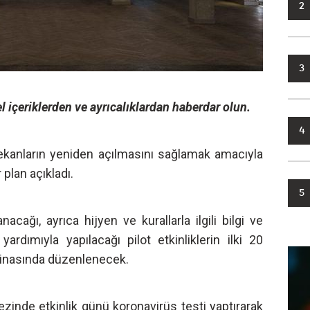
2
3
l içeriklerden ve ayrıcalıklardan haberdar olun.
4
ekanların yeniden açılmasını sağlamak amacıyla
 plan açıkladı.
5
nacağı, ayrıca hijyen ve kurallarla ilgili bilgi ve
rdımıyla yapılacağı pilot etkinliklerin ilki 20
 binasında düzenlenecek.
kezinde etkinlik günü koronavirüs testi yaptırarak