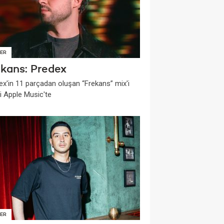
ER
ekans: Predex
ex'in 11 parçadan oluşan “Frekans” mix'i
i Apple Music'te
ER