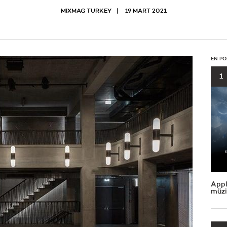
MIXMAG TURKEY
19 MART 2021
EN PO
1
Appl
müzi