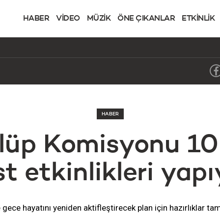
HABER
VİDEO
MÜZİK
ÖNE ÇIKANLAR
ETKİNLİK
HABER
ulüp Komisyonu 100
st etkinlikleri yapı
e gece hayatını yeniden aktifleştirecek plan için hazırlıklar t