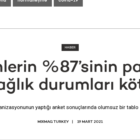
onu
normalleşme
covid-19
HABER
lerin %87’sinin 
ğlık durumları kö
nizasyonunun yaptığı anket sonuçlarında olumsuz bir tablo 
MIXMAG TURKEY
19 MART 2021