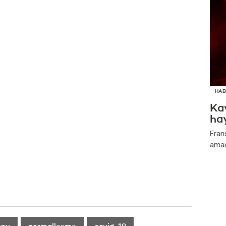
HAB
Kav
ha
Frans
amacı