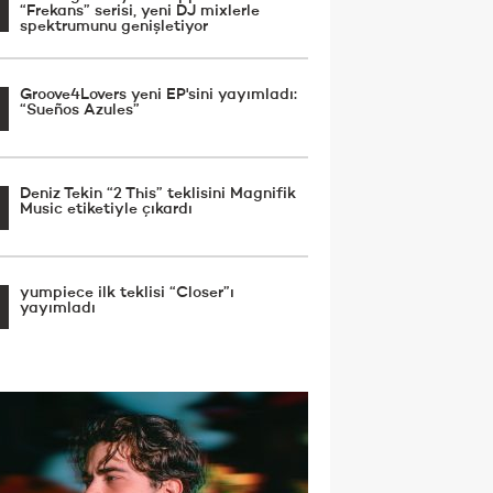
“Frekans” serisi, yeni DJ mixlerle
spektrumunu genişletiyor
Groove4Lovers yeni EP'sini yayımladı:
“Sueños Azules”
Deniz Tekin “2 This” teklisini Magnifik
Music etiketiyle çıkardı
yumpiece ilk teklisi “Closer”ı
yayımladı