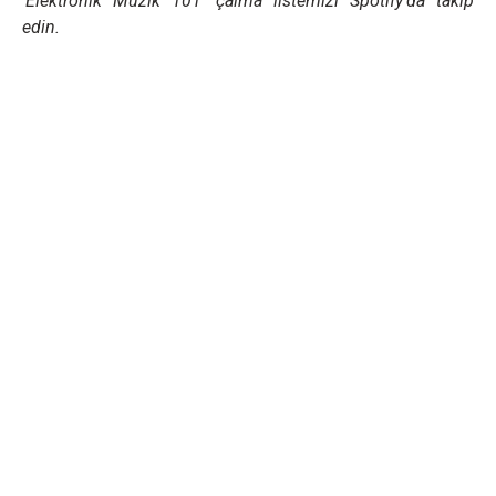
'Elektronik Müzik 101' çalma listemizi Spotify'da takip
edin.