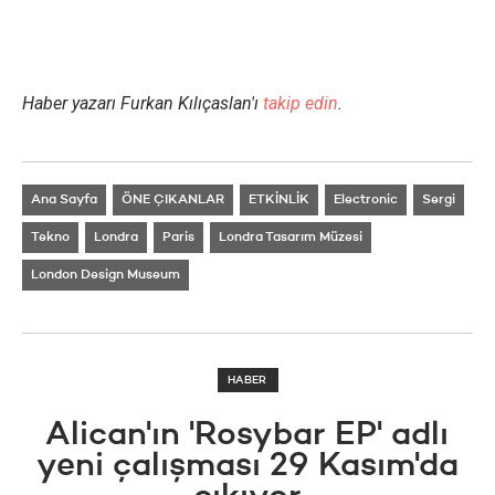
Haber yazarı Furkan Kılıçaslan'ı
takip edin
.
Ana Sayfa
ÖNE ÇIKANLAR
ETKİNLİK
Electronic
Sergi
Tekno
Londra
Paris
Londra Tasarım Müzesi
London Design Museum
HABER
Alican'ın 'Rosybar EP' adlı
yeni çalışması 29 Kasım'da