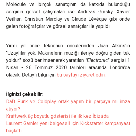
Molécule ve birçok sanatçının da katkıda bulunduğu
serginin görsel çalışmaları ise Andreas Gursky, Xavier
Veilhan, Christian Marclay ve Claude Lévêque gibi önde
gelen fotoğrafçılar ve görsel sanatçılar ile yapıldı.
Yirmi yıl önce teknonun öncülerinden Juan Atkins'in
''Uzaylılar yok. Makinelerin müziği ileriye doğru giden tek
yoldur.'' sözü benimsenerek yaratılan
"
Electronic"
sergisi 1
Nisan - 26 Temmuz 2020 tarihleri arasında Londra'da
olacak. Detaylı bilgi için
bu sayfayı ziyaret edin
.
İlginizi çekebilir:
Daft Punk ve Coldplay ortak yapım bir parçaya mı imza
atıyor?
Kraftwerk üç boyutlu gösterisi ile ilk kez İbiza’da
Laurent Garnier yeni belgeseli için Kickstarter kampanyası
başlattı