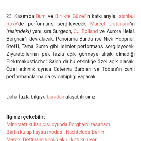
23 Kasım'da
Burn
ve
Birlikte Güzel
'in katkılarıyla
İstanbul
Roxy
'de performans sergileyecek
Marcel Dettmann
'ın
(resimdeki)
yanı sıra Surgeon,
CJ Bolland
ve Aurora Helal,
Berghain'ı devralacak. Panorama Bar'da ise Nick Höppner,
Steffi, Tama Sumo gibi isimler performans sergileyecek.
Ziyaretçilerinin pek fazla açık görmeye alışık olmadığı
Elektroakustischer Salon da bu etkinliğe özel açık olacak.
Özel etkinlik ayrıca Caterina Barbieri ve Tobias'ın canlı
performanslarına da ev sahipliği yapacak.
Daha fazla bilgiye
buradan
ulaşabilirsiniz.
İlginizi çekebilir:
Minecraft kullanıcısı oyunda Berghain'ı tasarladı
Berlin kulüp hayatı modası: Nachtclubs Berlin
Marcel Dettmann yeni plak şirketi kuruyor