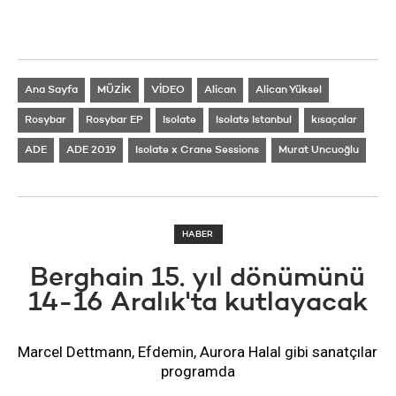
Ana Sayfa
MÜZİK
VİDEO
Alican
Alican Yüksel
Rosybar
Rosybar EP
Isolate
Isolate Istanbul
kısaçalar
ADE
ADE 2019
Isolate x Crane Sessions
Murat Uncuoğlu
HABER
Berghain 15. yıl dönümünü
14-16 Aralık'ta kutlayacak
Marcel Dettmann, Efdemin, Aurora Halal gibi sanatçılar
programda