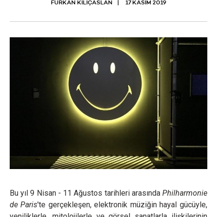
FURKAN KILIÇASLAN
17 KASIM 2019
Bu yıl 9 Nisan - 11 Ağustos tarihleri arasında
Philharmonie
de Pari
s
'te gerçekleşen, elektronik müziğin hayal gücüyle,
yeniliklerle, mitolojilerle ve görsel sanatlarla ilişkilerinin