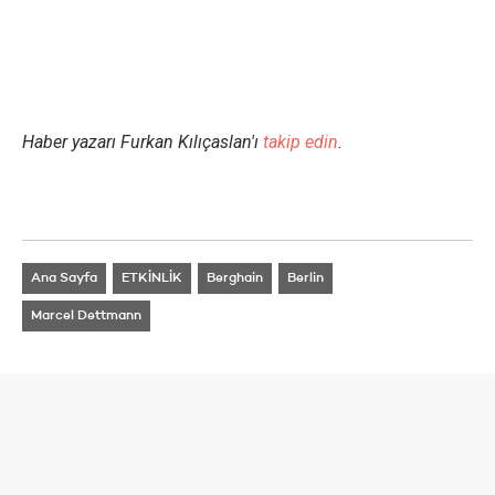
Haber yazarı Furkan Kılıçaslan'ı
takip edin
.
Ana Sayfa
ETKİNLİK
Berghain
Berlin
Marcel Dettmann