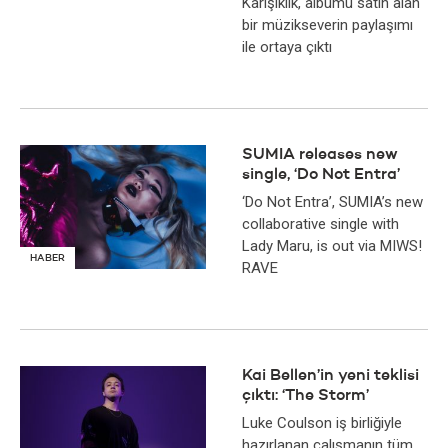
Karışıklık, albümü satın alan
bir müzikseverin paylaşımı
ile ortaya çıktı
SUMIA releases new
single, ‘Do Not Entra’
‘Do Not Entra’, SUMIA’s new
collaborative single with
Lady Maru, is out via MIWS!
HABER
RAVE
Kai Bellen’in yeni teklisi
çıktı: ‘The Storm’
Luke Coulson iş birliğiyle
hazırlanan çalışmanın tüm