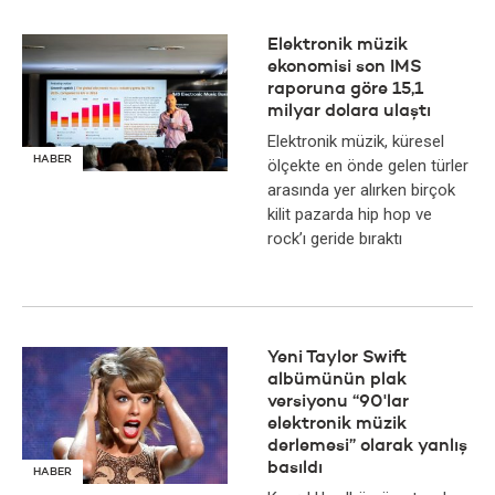
Elektronik müzik
ekonomisi son IMS
raporuna göre 15,1
milyar dolara ulaştı
Elektronik müzik, küresel
HABER
ölçekte en önde gelen türler
arasında yer alırken birçok
kilit pazarda hip hop ve
rock’ı geride bıraktı
Yeni Taylor Swift
albümünün plak
versiyonu “90'lar
elektronik müzik
derlemesi” olarak yanlış
basıldı
HABER