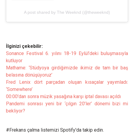
A post shared by The Weeknd (@theweeknd)
İlginizi çekebilir:
Sonance Festival 6. yılını 18-19 Eylül’deki buluşmasıyla
kutluyor
Mathame: ‘Stüdyoya girdiğimizde ikimiz de tam bir baş
belasına dönüşüyoruz’
Fred Lenix dört parçadan oluşan kısaçalar yayımladı:
‘Somewhere’
00:00'dan sonra müzik yasağına karşı iptal davası açıldı
Pandemi sonrası yeni bir ‘çılgın 20’ler’ dönemi bizi mi
bekliyor?
#Frekans çalma listemizi Spotify'da takip edin.