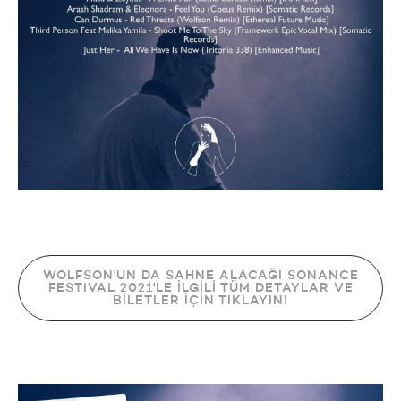
WOLFSON'UN DA SAHNE ALACAĞI SONANCE
FESTIVAL 2021'LE İLGİLİ TÜM DETAYLAR VE
BİLETLER İÇİN TIKLAYIN!