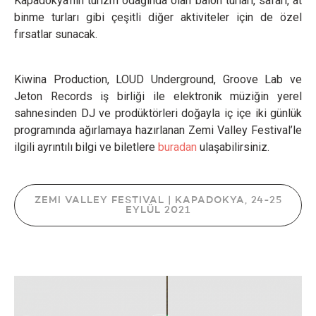
Kapadokya'nın turizm odağında olan balon turları, safari, at
binme turları gibi çeşitli diğer aktiviteler için de özel
fırsatlar sunacak.
Kiwina Production, LOUD Underground, Groove Lab ve
Jeton Records iş birliği ile elektronik müziğin yerel
sahnesinden DJ ve prodüktörleri doğayla iç içe iki günlük
programında ağırlamaya hazırlanan Zemi Valley Festival’le
ilgili ayrıntılı bilgi ve biletlere
buradan
ulaşabilirsiniz.
ZEMI VALLEY FESTIVAL | KAPADOKYA, 24-25
EYLÜL 2021