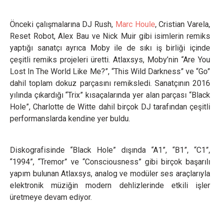
Önceki çalışmalarına DJ Rush,
Marc Houle
, Cristian Varela,
Reset Robot, Alex Bau ve Nick Muir gibi isimlerin remiks
yaptığı sanatçı ayrıca Moby ile de sıkı iş birliği içinde
çeşitli remiks projeleri üretti. Atlaxsys, Moby’nin “Are You
Lost In The World Like Me?”, “This Wild Darkness” ve “Go”
dahil toplam dokuz parçasını remiksledi. Sanatçının 2016
yılında çıkardığı “Trix” kısaçalarında yer alan parçası “Black
Hole”, Charlotte de Witte dahil birçok DJ tarafından çeşitli
performanslarda kendine yer buldu.
Diskografisinde “Black Hole” dışında “A1”, “B1”, “C1”,
“1994”, “Tremor” ve “Consciousness” gibi birçok başarılı
yapım bulunan Atlaxsys, analog ve modüler ses araçlarıyla
elektronik müziğin modern dehlizlerinde etkili işler
üretmeye devam ediyor.