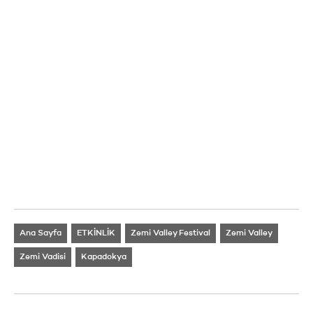
Ana Sayfa
ETKİNLİK
Zemi Valley Festival
Zemi Valley
Zemi Vadisi
Kapadokya