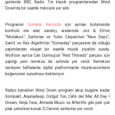
günlerde BBC Radio 1’ın klasik programlarından Wind
Down’da bir saatlik miksiyle yer aldı.
Programın
Somatic Records
için ayrılan bölümünde
kontrolü ele alan sanatçı, aralarında Jos & Eli’nin
“Mistakes”, Sartorian ve Tullio Zarpao’nun “New Days”,
Gam3 ve Ras Algethi’nin “Someday” parçasının da olduğu
yapımlardan oluşan bir saatlik müzik ziyafeti sundu.
Wolfson ayrıca Can Durmuş’un “Red Threads” parçası için
yaptığı yeni remikse de setinde yer verdi. Remiksin
ilerleyen haftalarda dijital platformlarda müzikseverlerin
beğenisine sunulması bekleniyor.
Radyo kanalının Wind Down program akışı bugüne kadar
Kompakt, Anjunadeep, Ostgut Ton, Café del Mar, All Day I
Dream, Ninja Tune, Armada Music ve Afterlife gibi pek çok
plak şirketinin konuk DJ'lerinin setlerine yer verdi.