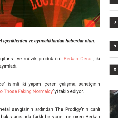
3
l içeriklerden ve ayrıcalıklardan haberdar olun.
4
n gitarist ve müzik prodüktörü
Berkan Cesur
, iki
ayımladı.
5
ce” isimli iki yapım içeren çalışma, sanatçının
to Those Faking Normalcy
”yi takip ediyor.
metal sevgisinin ardından The Prodigy’nin canlı
bakış açısında farklı bir yönelime giren Berkan