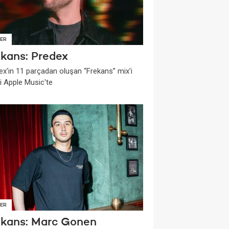
ER
ekans: Predex
ex'in 11 parçadan oluşan “Frekans” mix'i
i Apple Music'te
ER
ekans: Marc Gonen