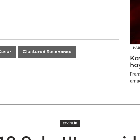
HAB
Cesur
Clustered Resonance
Kav
ha
Frans
amacı
ETKİNLİK