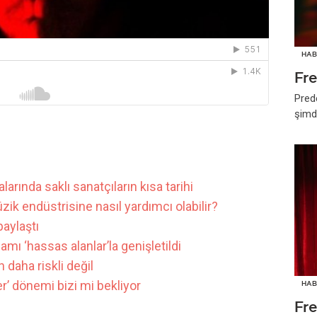
HAB
Fr
Pred
şimd
arında saklı sanatçıların kısa tarihi
ik endüstrisine nasıl yardımcı olabilir?
paylaştı
ı ‘hassas alanlar’la genişletildi
 daha riskli değil
er’ dönemi bizi mi bekliyor
HAB
Fr