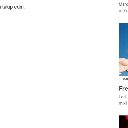
Marc
 takip edin.
mix'
HAB
Fr
Ledi
mix'