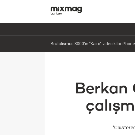
Frekans: Predex
Berkan C
çalışm
‘Clustere