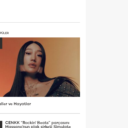
PÜLER
ller ve Hayatlar
CENKK “Rockin' Beats” parçasını
Massano’nun plak şirketi Simulate