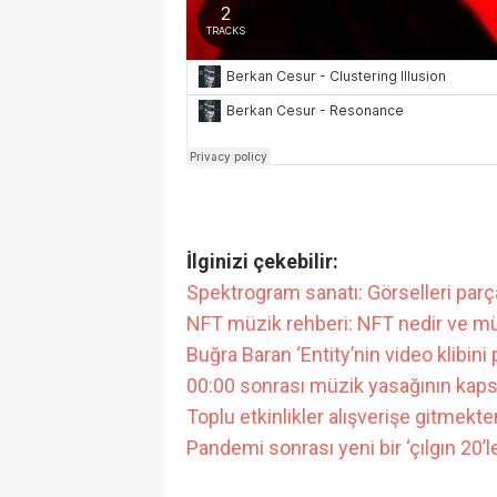
İlginizi çekebilir:
Spektrogram sanatı: Görselleri parçal
NFT müzik rehberi: NFT nedir ve müz
Buğra Baran ‘Entity’nin video klibini 
00:00 sonrası müzik yasağının kapsam
Toplu etkinlikler alışverişe gitmekten
Pandemi sonrası yeni bir ‘çılgın 20’l