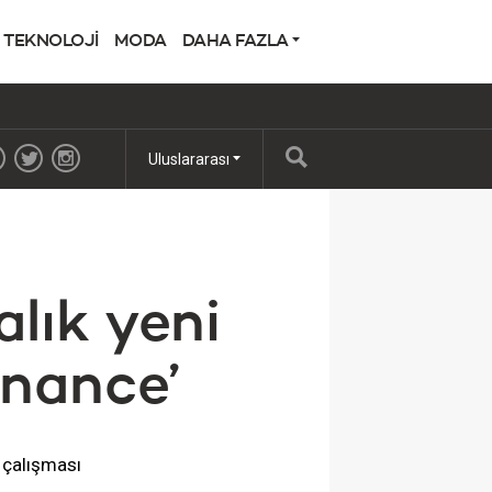
TEKNOLOJİ
MODA
DAHA FAZLA
Uluslararası
alık yeni
onance’
 çalışması