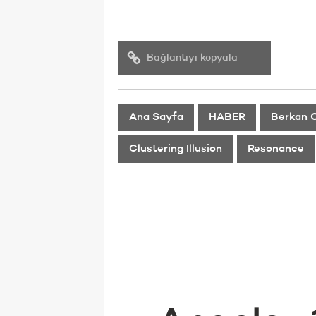
Bağlantıyı kopyala
Ana Sayfa
HABER
Berkan 
Clustering Illusion
Resonance