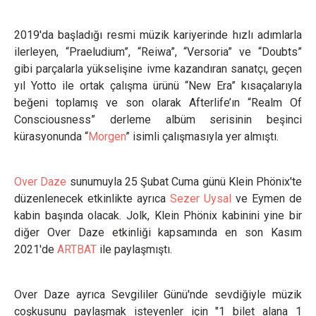
2019'da başladığı resmi müzik kariyerinde hızlı adımlarla
ilerleyen, “Praeludium”, “Reiwa”, “Versoria” ve “Doubts”
gibi parçalarla yükselişine ivme kazandıran sanatçı, geçen
yıl Yotto ile ortak çalışma ürünü “New Era” kısaçalarıyla
beğeni toplamış ve son olarak Afterlife’ın “Realm Of
Consciousness” derleme albüm serisinin beşinci
kürasyonunda “
Morgen
” isimli çalışmasıyla yer almıştı.
Over Daze
sunumuyla 25 Şubat Cuma günü Klein Phönix'te
düzenlenecek etkinlikte ayrıca
Sezer Uysal
ve Eymen de
kabin başında olacak. Jolk, Klein Phönix kabinini yine bir
diğer Over Daze etkinliği kapsamında en son Kasım
2021'de
ARTBAT
ile paylaşmıştı.
Over Daze ayrıca Sevgililer Günü'nde sevdiğiyle müzik
coşkusunu paylaşmak isteyenler için "1 bilet alana 1