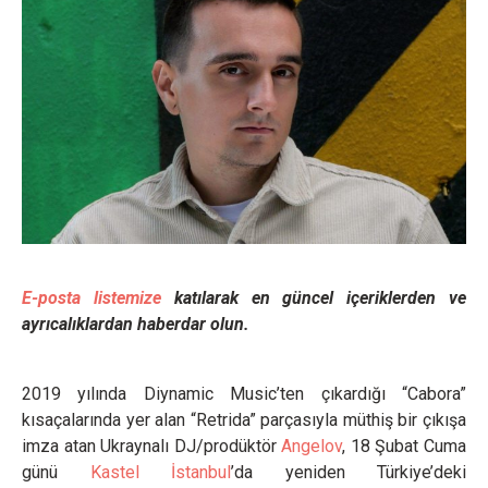
E-posta listemize
katılarak en güncel içeriklerden ve
ayrıcalıklardan haberdar olun.
2019 yılında Diynamic Music’ten çıkardığı “Cabora”
kısaçalarında yer alan “Retrida” parçasıyla müthiş bir çıkışa
imza atan Ukraynalı DJ/prodüktör
Angelov
, 18 Şubat Cuma
günü
Kastel İstanbul
’da yeniden Türkiye’deki