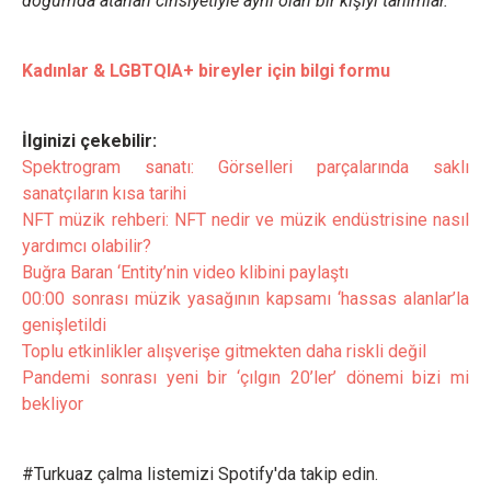
doğumda atanan cinsiyetiyle aynı olan bir kişiyi tanımlar.
Kadınlar & LGBTQIA+ bireyler için bilgi formu
İlginizi çekebilir:
Spektrogram sanatı: Görselleri parçalarında saklı
sanatçıların kısa tarihi
NFT müzik rehberi: NFT nedir ve müzik endüstrisine nasıl
yardımcı olabilir?
Buğra Baran ‘Entity’nin video klibini paylaştı
00:00 sonrası müzik yasağının kapsamı ‘hassas alanlar’la
genişletildi
Toplu etkinlikler alışverişe gitmekten daha riskli değil
Pandemi sonrası yeni bir ‘çılgın 20’ler’ dönemi bizi mi
bekliyor
#Turkuaz çalma listemizi Spotify'da takip edin.