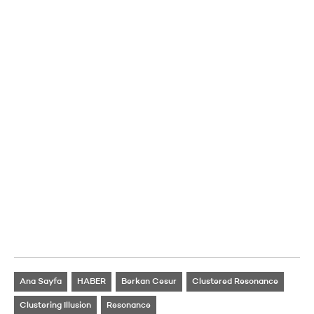
Ana Sayfa
HABER
Berkan Cesur
Clustered Resonance
Clustering Illusion
Resonance