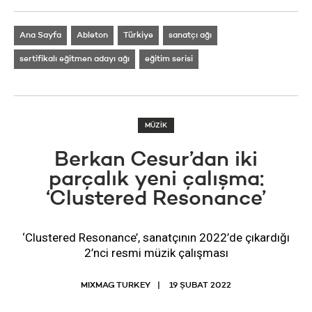
Ana Sayfa
Ableton
Türkiye
sanatçı ağı
sertifikalı eğitmen adayı ağı
eğitim serisi
MÜZİK
Berkan Cesur’dan iki
parçalık yeni çalışma:
‘Clustered Resonance’
‘Clustered Resonance’, sanatçının 2022’de çıkardığı
2’nci resmi müzik çalışması
MIXMAG TURKEY
19 ŞUBAT 2022