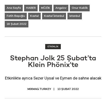
Ana Sayfa
HABER
MÜZİK
Angelov
Onur Keklik
Fatih Başoğlu
Kastel
Kastel İstanbul
Istanbul
18 Şubat 2022
ETKİNLİK
Stephan Jolk 25 Şubat’ta
Klein Phönix'te
Etkinlikte ayrıca Sezer Uysal ve Eymen de sahne alacak
MIXMAG TURKEY
13 ŞUBAT 2022