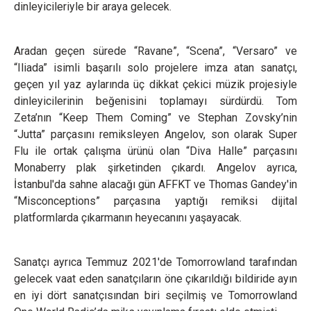
dinleyicileriyle bir araya gelecek.
Aradan geçen sürede “Ravane”, “Scena”, “Versaro” ve
“Iliada” isimli başarılı solo projelere imza atan sanatçı,
geçen yıl yaz aylarında üç dikkat çekici müzik projesiyle
dinleyicilerinin beğenisini toplamayı sürdürdü. Tom
Zeta’nın “Keep Them Coming” ve Stephan Zovsky’nin
“Jutta” parçasını remiksleyen Angelov, son olarak Super
Flu ile ortak çalışma ürünü olan “Diva Halle” parçasını
Monaberry plak şirketinden çıkardı. Angelov ayrıca,
İstanbul'da sahne alacağı gün AFFKT ve Thomas Gandey'in
“Misconceptions” parçasına yaptığı remiksi dijital
platformlarda çıkarmanın heyecanını yaşayacak.
Sanatçı ayrıca Temmuz 2021'de Tomorrowland tarafından
gelecek vaat eden sanatçıların öne çıkarıldığı bildiride ayın
en iyi dört sanatçısından biri seçilmiş ve Tomorrowland