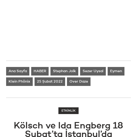
Ana Sayfa
HABER
Stephan Jolk
Sezer Uysal
Eymen
Klein Phönix
25 Şubat 2022
Over Daze
ETKİNLİK
Kölsch ve Ida Engberg 18
Şubat’ta İstanbul’da