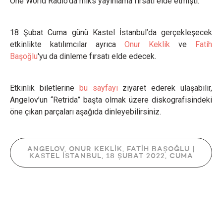
One World Radio’da miks yayınlama fırsatı elde etmişti.
18 Şubat Cuma günü Kastel İstanbul’da gerçekleşecek
etkinlikte katılımcılar ayrıca
Onur Keklik
ve
Fatih
Başoğlu
'yu da dinleme fırsatı elde edecek.
Etkinlik biletlerine
bu sayfayı
ziyaret ederek ulaşabilir,
Angelov’un “Retrida” başta olmak üzere diskografisindeki
öne çıkan parçaları aşağıda dinleyebilirsiniz.
ANGELOV, ONUR KEKLİK, FATİH BAŞOĞLU |
KASTEL İSTANBUL, 18 ŞUBAT 2022, CUMA