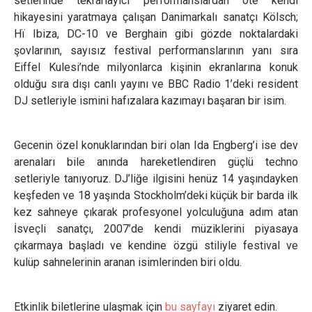
setlerinde tekrarlayıcı performanslardan öte kendi
hikayesini yaratmaya çalışan Danimarkalı sanatçı Kölsch;
Hï Ibiza, DC-10 ve Berghain gibi gözde noktalardaki
şovlarının, sayısız festival performanslarının yanı sıra
Eiffel Kulesi’nde milyonlarca kişinin ekranlarına konuk
olduğu sıra dışı canlı yayını ve BBC Radio 1’deki resident
DJ setleriyle ismini hafızalara kazımayı başaran bir isim.
Gecenin özel konuklarından biri olan Ida Engberg’i ise dev
arenaları bile anında hareketlendiren güçlü techno
setleriyle tanıyoruz. DJ’liğe ilgisini henüz 14 yaşındayken
keşfeden ve 18 yaşında Stockholm’deki küçük bir barda ilk
kez sahneye çıkarak profesyonel yolculuğuna adım atan
İsveçli sanatçı, 2007’de kendi müziklerini piyasaya
çıkarmaya başladı ve kendine özgü stiliyle festival ve
kulüp sahnelerinin aranan isimlerinden biri oldu.
Etkinlik biletlerine ulaşmak için
bu sayfayı
ziyaret edin.