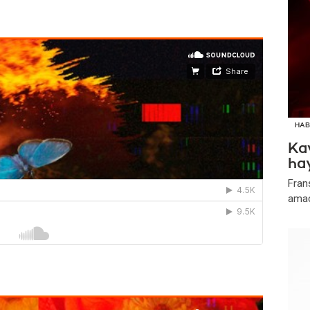
HAB
Kav
ha
Frans
amacı