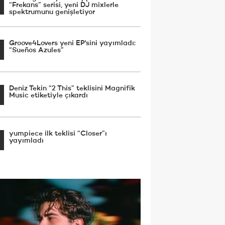
“Frekans” serisi, yeni DJ mixlerle
spektrumunu genişletiyor
Groove4Lovers yeni EP'sini yayımladı:
“Sueños Azules”
Deniz Tekin “2 This” teklisini Magnifik
Music etiketiyle çıkardı
yumpiece ilk teklisi “Closer”ı
yayımladı