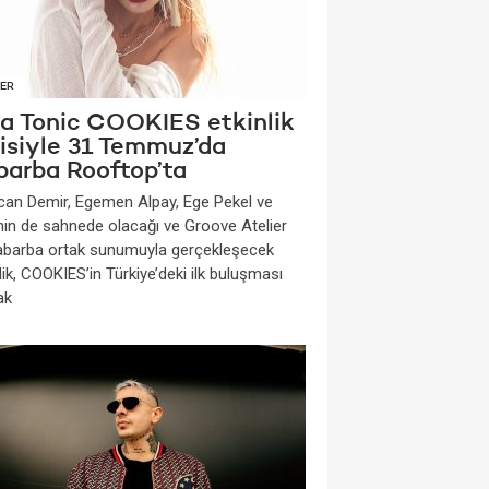
ER
na Tonic COOKIES etkinlik
risiyle 31 Temmuz’da
barba Rooftop’ta
can Demir, Egemen Alpay, Ege Pekel ve
nin de sahnede olacağı ve Groove Atelier
Rabarba ortak sunumuyla gerçekleşecek
lik, COOKIES’in Türkiye’deki ilk buluşması
ak