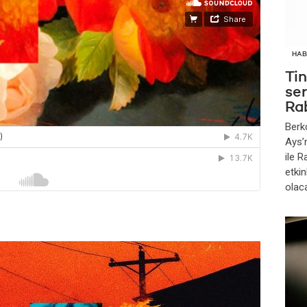
HAB
Ti
se
Ra
Berk
Ays’
ile 
etkin
olac