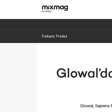
Frekans: Marc Gonen
Glowal’d
Glowal, Sapiens R