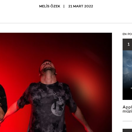
MELİS ÖZEK
21 MART 2022
EN PO
1
Appl
müzi