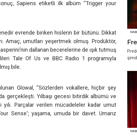
onuç, Sapiens etiketli ilk albüm “Trigger your
nedir evrende biriken hislerin bir bütünü. Dikkat
HAB
ı. Amaç, umutları yeşertmek olmuş. Prodüktör,
Fr
Gasperini’nin dallanan becerelerine de ışık tutmuş
Pred
lileri Tale Of Us ve BBC Radio 1 programıyla
şimd
mış bile.
bulunan Glowal, “Sözlerden vokallere, hiçbir şey
a gerçekleşti. Yılbaşı gecesi bitirdik albümü ve
i yılı. Parçalar verilen mücadeleler kadar umut
r Your Sense'; yaşama, umuda bir davet. Umarız
HAB