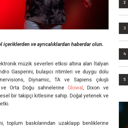
2
3
l içeriklerden ve ayrıcalıklardan haberdar olun.
4
ktronik müzik severleri etkisi altına alan İtalyan
dro Gasperini, bulaşıcı ritimleri ve duygu dolu
 Innervisions, Diynamic, TA ve Sapiens çıkışlı
5
an ve Orta Doğu sahnelerine
Glowal
, Dixon ve
esel bir takipçi kitlesine sahip. Doğal yetenek ve
etki.
, toplum baskılarından uzaklaşıp benliklerine