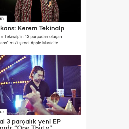
ER
ekans: Kerem Tekinalp
m Tekinalp'in 13 parçadan oluşan
kans” mix'i şimdi Apple Music'te
ER
al 3 parçalık yeni EP
ardı: “One Thirty”