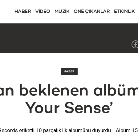
HABER
VİDEO
MÜZİK
ÖNE ÇIKANLAR
ETKİNLİK
HABER
an beklenen albüm:
Your Sense’
ecords etiketli 10 parçalık ilk albümünü duyurdu... Albüm 1