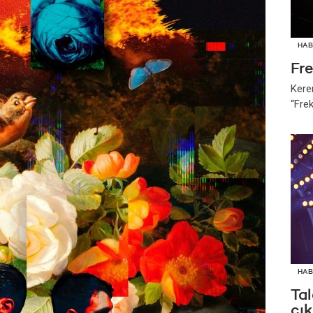
HAB
Fr
Kere
“Fre
HAB
Tal
çık