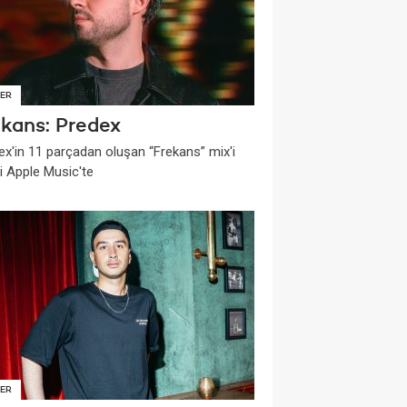
ER
ekans: Predex
ex'in 11 parçadan oluşan “Frekans” mix'i
i Apple Music'te
ER